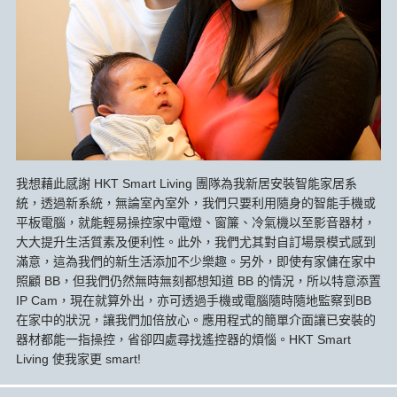
我想藉此感謝 HKT Smart Living 團隊為我新居安裝智能家居系
統，透過新系統，無論室內室外，我們只要利用隨身的智能手機或
平板電腦，就能輕易操控家中電燈、窗簾、冷氣機以至影音器材，
大大提升生活質素及便利性。此外，我們尤其對自訂場景模式感到
滿意，這為我們的新生活添加不少樂趣。另外，即使有家傭在家中
照顧 BB，但我們仍然無時無刻都想知道 BB 的情況，所以特意添置
IP Cam，現在就算外出，亦可透過手機或電腦隨時隨地監察到BB
在家中的狀況，讓我們加倍放心。應用程式的簡單介面讓已安裝的
器材都能一指操控，省卻四處尋找遙控器的煩惱。HKT Smart
Living 使我家更 smart!