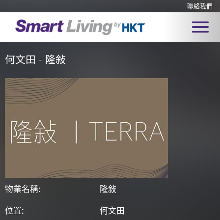
聯絡我們
何文田 - 隆敍
物業名稱:
隆敍
位置:
何文田