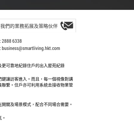
絡我們的業務拓展及策略伙伴
2888 6338
:
business@smartliving.hkt.com
及更可靠地紀錄住戶的出入屋苑紀錄
門鍵讓訪客進入。而且，每一個視像對講
員聯繫。住戶亦可利用系統去接收物業管
光開關及場景模式，配合不同場合需要。
氣。